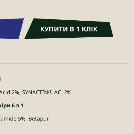
КУПИТИ В 1 КЛІК
1
c Acid 2%, SYNACTIN® AC 2%
іри 6 в 1
amide 5%, Betapur