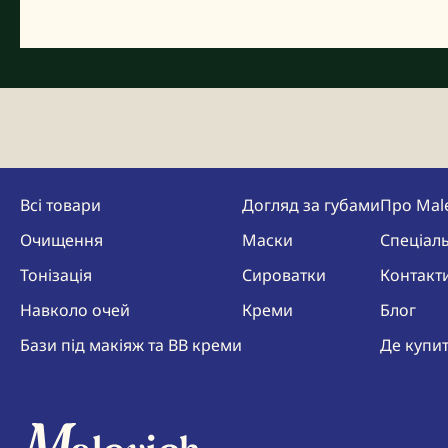
Всі товари
Догляд за губами
Про Mal
Очищення
Маски
Спеціаль
Тонізація
Сироватки
Контакт
Навколо очей
Креми
Блог
Бази під макіяж та BB креми
Де купи