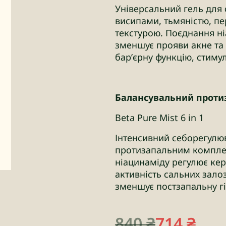
Універсальний гель для
висипами, тьмяністю, п
текстурою. Поєднання н
зменшує прояви акне та 
бар’єрну функцію, стиму
Балансувальний протиза
Beta Pure Mist 6 in 1
Інтенсивний себорегулю
протизапальним комплек
ніацинаміду регулює кера
активність сальних зало
зменшує постзапальну гі
840
₴
714
₴