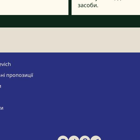
засоби.
evich
ні пропозиції
и
ти