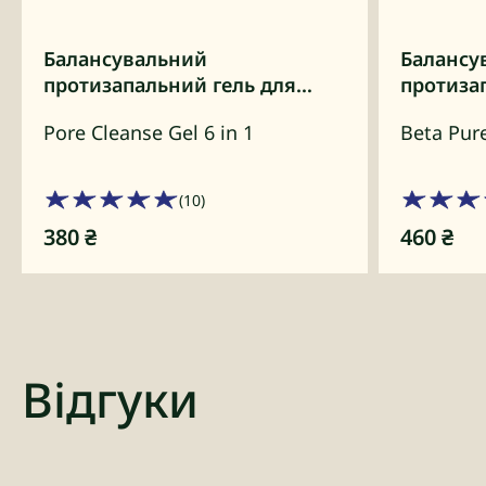
Балансувальний
Балансу
протизапальний гель для
протизап
вмивання «6 в 1»
Pore Cleanse Gel 6 in 1
Beta Pure
(10)
380
₴
460
₴
Відгуки