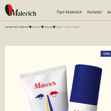
Про Malevich
Каталог
А
косметика malevich
каталог
набори
набір “чиста шкіра”
-15%