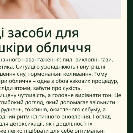
 засоби для
шкіри обличчя
начного навантаження: пил, вихлопні гази,
тика. Ситуацію ускладнюють і внутрішні
ушення сну, гормональні коливання. Тому
іри обличчя – одна з обов'язкових процедур,
ліди втоми, забути про сухість,
ищену чутливість, а головне вирівняти тон. Це
глибокий догляд, який допомагає звільнити
бруднень, токсинів, окисленого себуму, а
одний ритм клітинного оновлення. І огляд
ля детоксикації, як і доцільності їх
же легко підібрати для себе оптимальні