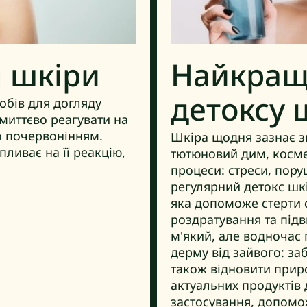
м шкіри
Найкращі
детоксу 
собів для догляду
миттєво реагувати на
о почервонінням.
Шкіра щодня зазнає з
ливає на її реакцію,
тютюновий дим, косме
процеси: стреси, пор
регулярний детокс шк
яка допоможе стерти с
роздратування та підв
м'який, але водночас 
дерму від зайвого: за
також відновити прир
актуальних продуктів д
застосування, допомо