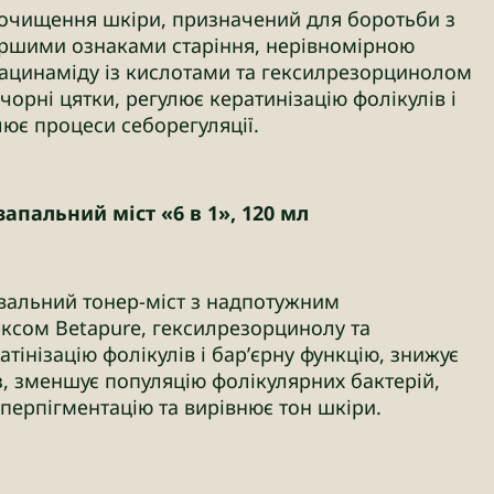
 очищення шкіри, призначений для боротьби з
ершими ознаками старіння, нерівномірною
іацинаміду із кислотами та гексилрезорцинолом
чорні цятки, регулює кератинізацію фолікулів і
лює процеси себорегуляції.
пальний міст «6 в 1», 120 мл
вальний тонер-міст з надпотужним
сом Betapure, гексилрезорцинолу та
тінізацію фолікулів і бар’єрну функцію, знижує
з, зменшує популяцію фолікулярних бактерій,
перпігментацію та вирівнює тон шкіри.