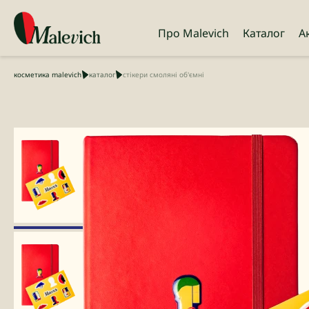
Про Malevich
Каталог
А
косметика malevich
каталог
стікери смоляні об'ємні