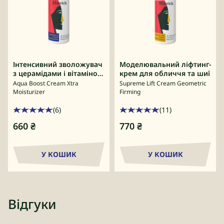
Інтенсивний зволожувач
Моделювальний ліфтинг-
з церамідами і вітаміном
крем для обличчя та шиї
С
Aqua Boost Cream Xtra
Supreme Lift Cream Geometric
Moisturizer
Firming
(6)
(11)
660
₴
770
₴
У КОШИК
У КОШИК
Відгуки