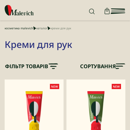
косметика malevich
каталог
креми для рук
Креми для рук
ФІЛЬТР ТОВАРІВ
СОРТУВАННЯ
NEW
NEW