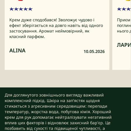
Крем дуже сподобався! Зволожує чудово і
Приємн
ефект зберігається на довго навіть від одного
поглин
застосування. Аромат неймовірний, як
нього 
класний парфюм.
ЛАР
ALINA
10.05.2026
Для доглянутого зовнішнього вигляду важливий
комплексний підхід. Шкіра на зап'ястях щодня
стикається з агресивним середовищем: перепади
температур, жорстка вода, побутова хімія. Хороший
крем для рук допомагає нейтралізувати негативний
вплив цих факторів і відновлює захисний бар'єр. Це
позбавить від сухості та підвищеної чутливості, а