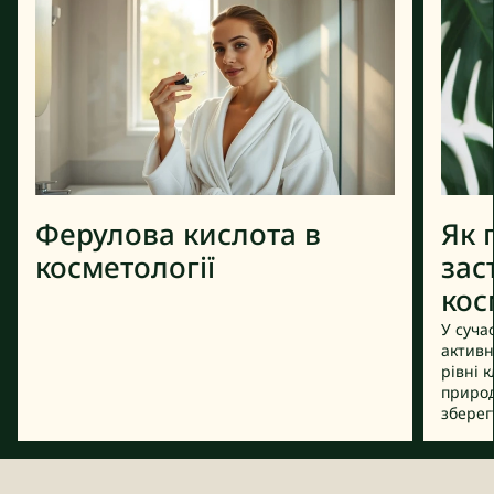
Ферулова кислота в
Як 
косметології
зас
кос
У суча
активн
рівні 
природ
зберег