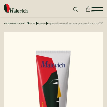
косметика malevich
каталог
креми
мультибіотичний зволожувальний крем spf 30