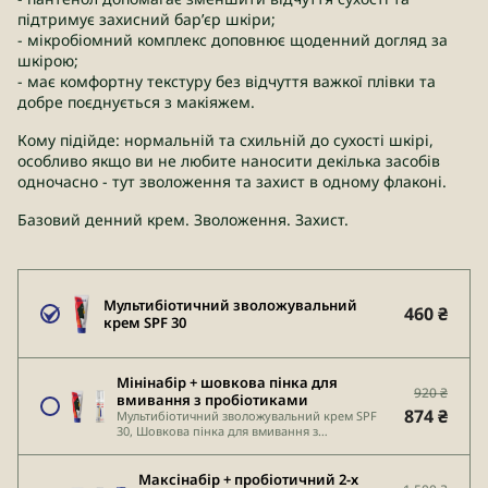
підтримує захисний бар’єр шкіри;
- мікробіомний комплекс доповнює щоденний догляд за
шкірою;
- має комфортну текстуру без відчуття важкої плівки та
добре поєднується з макіяжем.
Кому підійде: нормальній та схильній до сухості шкірі,
особливо якщо ви не любите наносити декілька засобів
одночасно - тут зволоження та захист в одному флаконі.
Базовий денний крем. Зволоження. Захист.
Мультибіотичний зволожувальний
460 ₴
крем SPF 30
Мінінабір + шовкова пінка для
920 ₴
вмивання з пробіотиками
874 ₴
Мультибіотичний зволожувальний крем SPF
30, Шовкова пінка для вмивання з
пробіотиками
Максінабір + пробіотичний 2-х