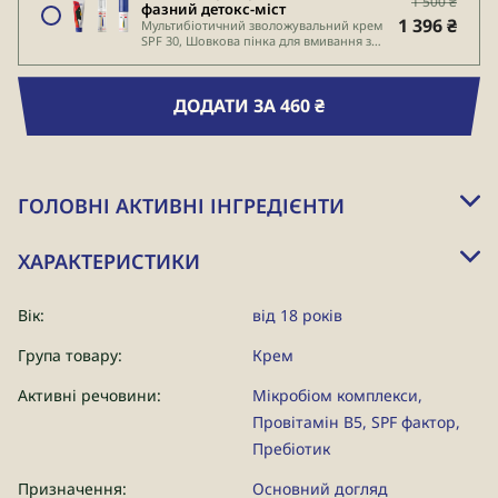
1 500 ₴
фазний детокс-міст
1 396 ₴
Мультибіотичний зволожувальний крем
SPF 30, Шовкова пінка для вмивання з
пробіотиками, Пробіотичний 2-х
фазний детокс-міст
ДОДАТИ ЗА 460 ₴
ГОЛОВНІ АКТИВНІ ІНГРЕДІЄНТИ
ХАРАКТЕРИСТИКИ
Вік:
від 18 років
Група товару:
Крем
Активні речовини:
Мікробіом комплекси
,
Провітамін В5
,
SPF фактор
,
Пребіотик
Призначення:
Основний догляд