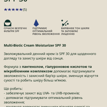
(5)
СУЧАСНІ БЕЗПЕЧНІ
ПІДТРИМУЄ
ВИРІВНЮЄ ТОН ШКІРИ
ФІЛЬТРИ SPF
ОПТИМАЛЬНИЙ
ТА ЗАПОБІГАЄ
РІВЕНЬ ЗВОЛОЖЕННЯ
ЛУЩЕННЮ
Multi-Biotic Cream Moisturizer SPF 30
Зволожувальний денний крем із SPF 30 для щоденного
догляду та захисту шкіри від сонця.
Формула з
пантенолом, гіалуроновою кислотою та
мікробіомним комплексом
допомагає підтримувати
зволоженість і захисний бар’єр шкіри, зменшує відчуття
сухості та робить шкіру більш м’якою.
Що робить:
- забезпечує захист від UVA- та UVB-променів;
- допомагає підтримувати оптимальний рівень
зволоження;
- пантенол допомагає зменшити відчуття сухості та