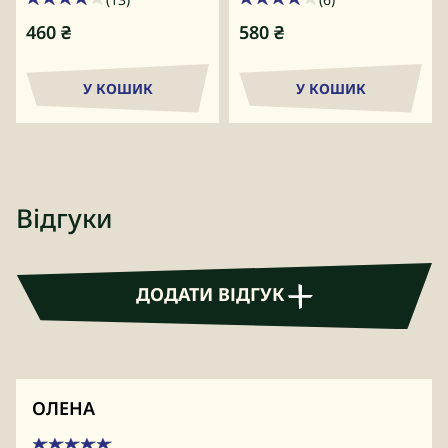
460
₴
580
₴
У КОШИК
У КОШИК
Відгуки
ДОДАТИ ВІДГУК
ОЛЕНА