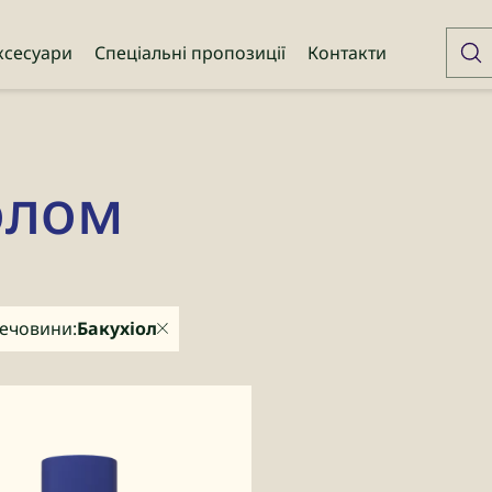
ксесуари
Спеціальні пропозиції
Контакти
олом
речовини:
Бакухіол