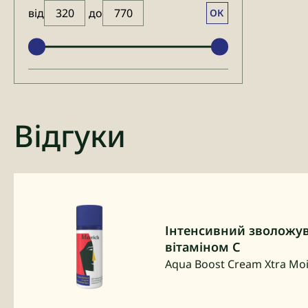
від
до
ОК
Відгуки
Інтенсивний зволожув
вітаміном С
Aqua Boost Cream Xtra Moi