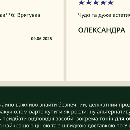
раз**б! Врятував
Чудо та дуже естети
ОЛЕКСАНДРА
09.06.2025
чайно важливо знайти безпечний, делікатний прод
з бакучіолом варто купити як рослинну альтернати
А придбати відповідні засоби, зокрема
тонік для 
 за найкращою ціною та з швидкою доставкою по Ук