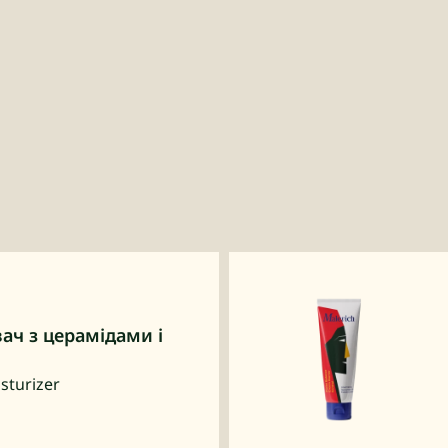
ач з церамідами і
sturizer