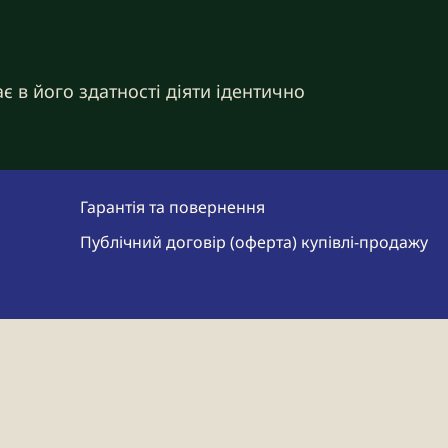
ає в його здатності діяти ідентично
Гарантія та повернення
Публічний договір (оферта) купівлі-продажу
ухості шкіри. Вона чудово підходить
омпонент стійкий до світла, не
більшістю косметичних інгредієнтів.
 зокрема антивікового догляду,
ханізмів оновлення й омолодження.
іри