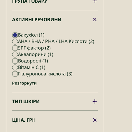
ГРУПА ТОВАРУ
АКТИВНІ РЕЧОВИНИ
Бакухіол
(1)
AHA / BHA / PHA / LHA Кислоти
(2)
SPF фактор
(2)
Аквапорини
(1)
Водорості
(1)
Вітамін С
(1)
Гіалуронова кислота
(3)
Розгорнути
ТИП ШКІРИ
ЦІНА, ГРН