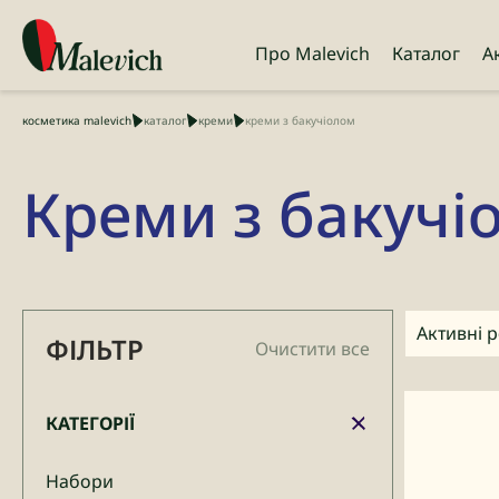
Про Malevich
Каталог
А
косметика malevich
каталог
креми
креми з бакучіолом
Креми з бакучі
Активні 
ФІЛЬТР
Очистити все
КАТЕГОРІЇ
Набори