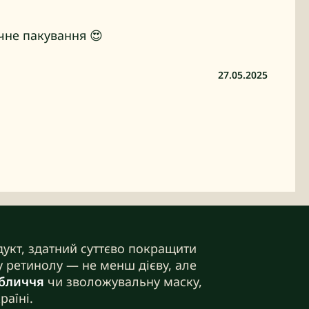
чне пакування 😍
27.05.2025
укт, здатний суттєво покращити
ву ретинолу — не менш дієву, але
обличчя
чи зволожувальну маску,
раїні.