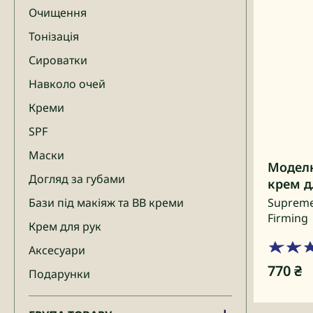
Очищення
Тонізація
Сироватки
Навколо очей
Креми
SPF
Маски
Моделю
Догляд за губами
крем д
Бази під макіяж та BB креми
Supreme
Firming
Крем для рук
Аксесуари
770
₴
Подарунки