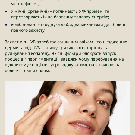
ультрафіолет;
хімічні (органічні) – поглинають УФ-промені та
перетворюють їх на безпечну теплову енергію;
комбіновані – поєднують обидва механізми для більш
повного захисту.
Захист від UVB запобігає сонячним опікам і пошкодженню
дерми, а від UVA – знижує ризик фотостаріння та
руйнування колагену. Якісні фільтри блокують запуск
процесів гіперпігментації, завдяки чому перебування на
відкритому сонці не супроводжуватиметься появою на
обличчі темних плям.