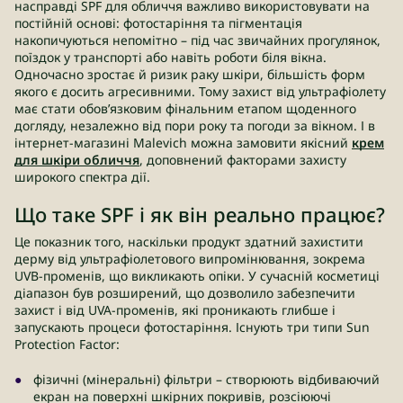
насправді SPF для обличчя важливо використовувати на
постійній основі: фотостаріння та пігментація
накопичуються непомітно – під час звичайних прогулянок,
поїздок у транспорті або навіть роботи біля вікна.
Одночасно зростає й ризик раку шкіри, більшість форм
якого є досить агресивними. Тому захист від ультрафіолету
має стати обов’язковим фінальним етапом щоденного
догляду, незалежно від пори року та погоди за вікном. І в
інтернет-магазині Malevich можна замовити якісний
крем
для шкіри обличчя
, доповнений факторами захисту
широкого спектра дії.
Що таке SPF і як він реально працює?
Це показник того, наскільки продукт здатний захистити
дерму від ультрафіолетового випромінювання, зокрема
UVB-променів, що викликають опіки. У сучасній косметиці
діапазон був розширений, що дозволило забезпечити
захист і від UVA-променів, які проникають глибше і
запускають процеси фотостаріння. Існують три типи Sun
Protection Factor:
фізичні (мінеральні) фільтри – створюють відбиваючий
екран на поверхні шкірних покривів, розсіюючі