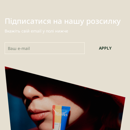
Підписатися на нашу розсилку
Вкажіть свій email у полі нижче
APPLY
Натиснувши кнопку Apply, ви підтверджуєте, що погоджуєтеся з
нашими
Загальними положеннями та умовами
.