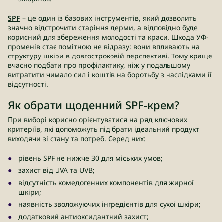
SPF
– це один із базових інструментів, який дозволить
значно відстрочити старіння дерми, а відповідно буде
корисний для збереження молодості та краси. Шкода УФ-
променів стає помітною не відразу: вони впливають на
структуру шкіри в довгостроковій перспективі. Тому краще
вчасно подбати про профілактику, ніж у подальшому
витратити чимало сил і коштів на боротьбу з наслідками її
відсутності.
Як обрати щоденний SPF-крем?
При виборі корисно орієнтуватися на ряд ключових
критеріїв, які допоможуть підібрати ідеальний продукт
виходячи зі стану та потреб. Серед них:
рівень SPF не нижче 30 для міських умов;
захист від UVA та UVB;
відсутність комедогенних компонентів для жирної
шкіри;
наявність зволожуючих інгредієнтів для сухої шкіри;
додатковий антиоксидантний захист;