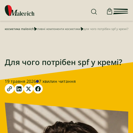
косметика malevich
блог
активні компоненти косметики
для чого потрібен spf у кремі?
Для чого потрібен spf у кремі?
19 травня 2026
7 хвилин читання