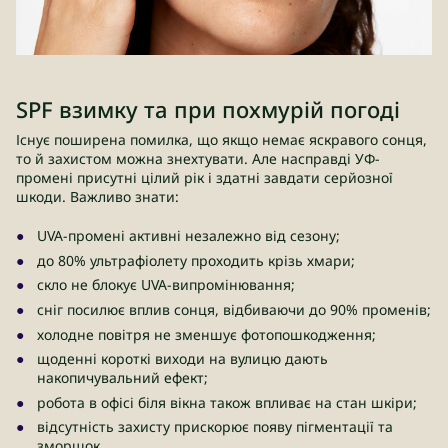
SPF взимку та при похмурій погоді
Існує поширена помилка, що якщо немає яскравого сонця,
то й захистом можна знехтувати. Але насправді УФ-
промені присутні цілий рік і здатні завдати серйозної
шкоди. Важливо знати:
UVA-промені активні незалежно від сезону;
до 80% ультрафіолету проходить крізь хмари;
скло не блокує UVA-випромінювання;
сніг посилює вплив сонця, відбиваючи до 90% променів;
холодне повітря не зменшує фотопошкодження;
щоденні короткі виходи на вулицю дають
накопичувальний ефект;
робота в офісі біля вікна також впливає на стан шкіри;
відсутність захисту прискорює появу пігментації та
зморшок.