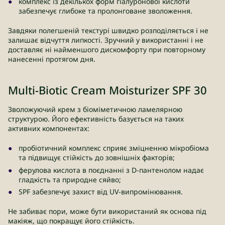
комплекс із декількох форм гіалуронової кислоти
забезпечує глибоке та пролонговане зволоження.
Завдяки полегшеній текстурі швидко розподіляється і не
залишає відчуття липкості. Зручний у використанні і не
доставляє ні найменшого дискомфорту при повторному
нанесенні протягом дня.
Multi-Biotic Cream Moisturizer SPF 30
Зволожуючий крем з біоміметичною ламелярною
структурою. Його ефективність базується на таких
активних компонентах:
пробіотичний комплекс сприяє зміцненню мікробіома
та підвищує стійкість до зовнішніх факторів;
ферулова кислота в поєднанні з D-пантенолом надає
гладкість та природне сяйво;
SPF забезпечує захист від UV-випромінювання.
Не забиває пори, може бути використаний як основа під
макіяж, що покращує його стійкість.