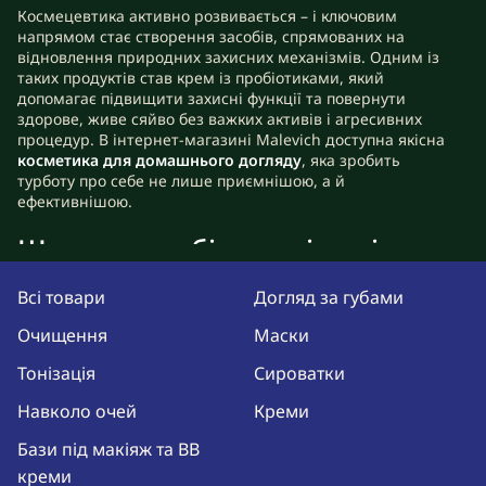
Космецевтика активно розвивається – і ключовим
напрямом стає створення засобів, спрямованих на
відновлення природних захисних механізмів. Одним із
таких продуктів став крем із пробіотиками, який
допомагає підвищити захисні функції та повернути
здорове, живе сяйво без важких активів і агресивних
процедур. В інтернет-магазині Malevich доступна якісна
косметика для домашнього догляду
, яка зробить
турботу про себе не лише приємнішою, а й
ефективнішою.
Що таке пробіотики і навіщо
їх додають у креми
Всі товари
Догляд за губами
Це корисні мікроорганізми або їхні фрагменти – лізати,
Очищення
Маски
які зміцнюють природний мікробіом. Він являє собою
екосистему корисних бактерій, що живуть на поверхні
Тонізація
Сироватки
дерми, і від його стану безпосередньо залежать імунітет
шкіри, її стійкість і здатність до відновлення. У
Навколо очей
Креми
косметиці цей компонент виступає як регулятор балансу.
І крем для обличчя з пробіотиками виконує одразу
Бази під макіяж та BB
кілька корисних функцій:
креми