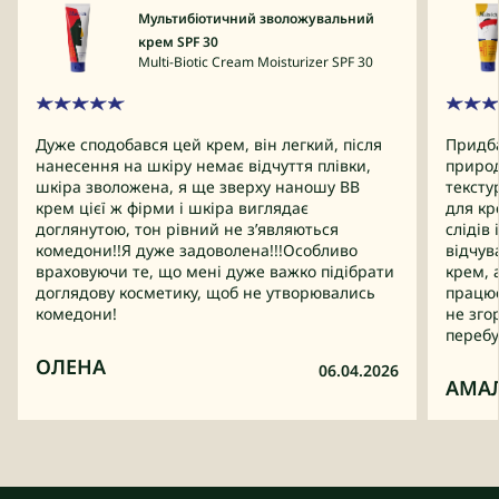
Мультибіотичний зволожувальний
крем SPF 30
Multi-Biotic Cream Moisturizer SPF 30
Дуже сподобався цей крем, він легкий, після
Придба
нанесення на шкіру немає відчуття плівки,
природ
шкіра зволожена, я ще зверху наношу ВВ
тексту
крем цієї ж фірми і шкіра виглядає
для кр
доглянутою, тон рівний не зʼявляються
слідів
комедони!!Я дуже задоволена!!!Особливо
відчув
враховуючи те, що мені дуже важко підібрати
крем, 
доглядову косметику, щоб не утворювались
працює
комедони!
не зго
перебу
ОЛЕНА
06.04.2026
АМАЛ