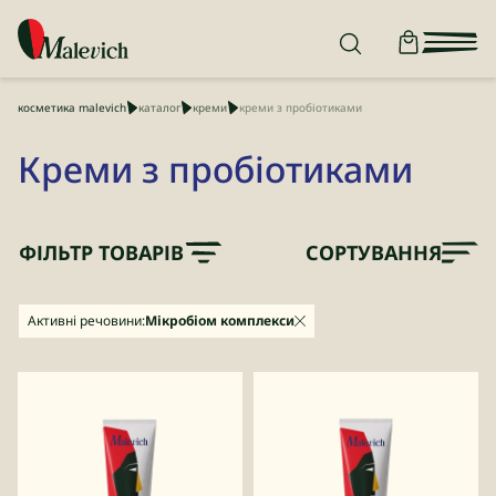
косметика malevich
каталог
креми
креми з пробіотиками
Креми з пробіотиками
ФІЛЬТР ТОВАРІВ
СОРТУВАННЯ
Активні речовини:
Мікробіом комплекси