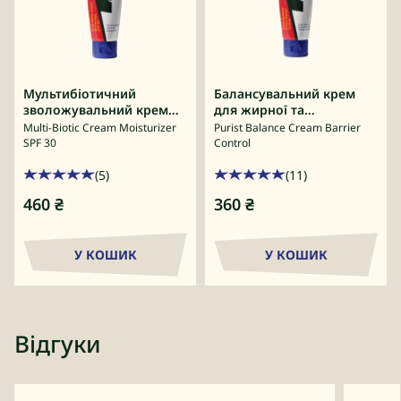
Мультибіотичний
Балансувальний крем
зволожувальний крем
для жирної та
SPF 30
проблемної шкіри
Multi-Biotic Cream Moisturizer
Purist Balance Cream Barrier
SPF 30
Control
(5)
(11)
460
₴
360
₴
У КОШИК
У КОШИК
Відгуки