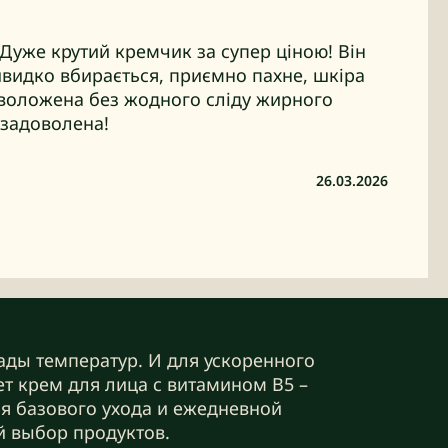
Дуже крутий кремчик за супер ціною! Він
швидко вбирається, приємно пахне, шкіра
зволожена без жодного сліду жирного
 задоволена!
26.03.2026
ады температур. И для ускоренного
т крем для лица с витамином B5 –
я базового ухода и ежедневной
й выбор продуктов.