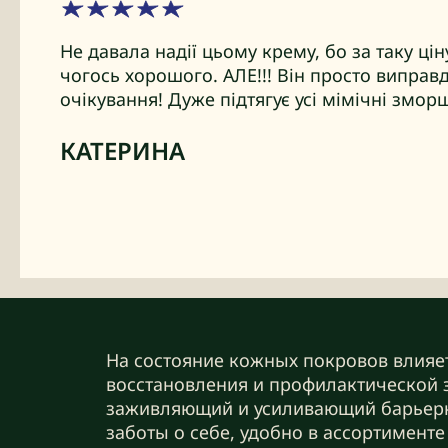
Не давала надії цьому крему, бо за таку ці
чогось хорошого. АЛЕ!!! Він просто виправд
очікування! Дуже підтягує усі мімічні змор
КАТЕРИНА
На состояние кожных покровов влияет
восстановления и профилактической 
заживляющий и усиливающий барьерны
заботы о себе, удобно в ассортимент