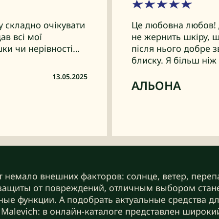
ну складно очікувати
Це любовна любов! 
ав всі мої
не жернить шкіру, 
шки чи нерівності…
після нього добре 
блиску. Я більш ніж
13.05.2025
АЛЬОНА
 немало внешних факторов: солнце, ветер, переп
защиты от повреждений, отличным выбором стане
е функции. А подобрать актуальные средства дл
е Malevich: в онлайн-каталоге представлен широки