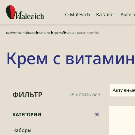
О Malevich
Каталог
Аксес
косметика malevich
каталог
крема
крем с витамином b5
Крем с витами
Активные
ФИЛЬТР
Очистить все
КАТЕГОРИИ
Наборы