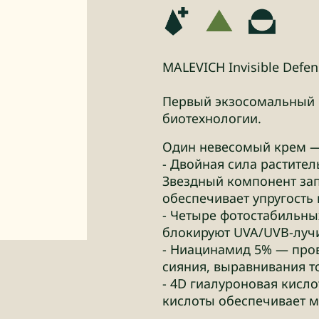
MALEVICH Invisible Defe
Первый экзосомальный к
биотехнологии.
Один невесомый крем — 
- Двойная сила растител
Звездный компонент зап
обеспечивает упругость 
- Четыре фотостабильны
блокируют UVA/UVB-лучи
- Ниацинамид 5% — про
сияния, выравнивания т
- 4D гиалуроновая кисл
кислоты обеспечивает м