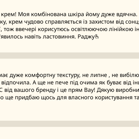
крем! Моя комбінована шкіра йому дуже вдячна. 
ку, крем чудово справляється із захистом від сон
ї, тож ввечері корисутюсь освітлюючою лінійкою ін
'явилось навіть ластовиння. Раджу🫰
ає дуже комфортну текстуру, не липне , не вибілює
 відпочила. А ще не пече під очима як буває від ін
С від вашого бренду і це прям Вау! Дякую виробнику
во ще придбаю щось для власного користування та