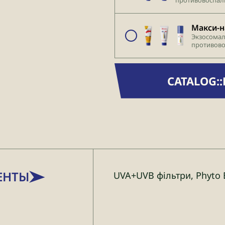
Макси-н
Экзосомал
противово
Балансиру
CATALOG:
ЕНТЫ
UVA+UVB фільтри, Phyto 