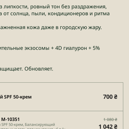
з липкости, ровный тон без раздражения,
а от солнца, пыли, кондиционеров и ритма
ажненная кожа даже в городскую жару.
ительные экзосомы + 4D гиалурон + 5%
Защищает. Обновляет.
700 ₴
 SPF 50-крем
 М-10351
1 080 ₴
 SPF 50-крем, Балансирующий
1 042 ₴
тельные гель для умывания «6 в 1»