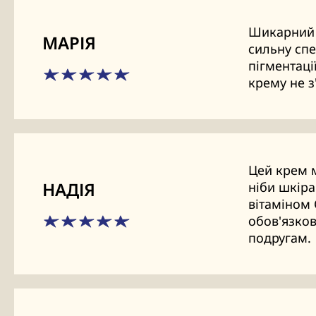
Шикарний 
МАРІЯ
сильну спе
пігментаці
крему не з
Цей крем м
НАДІЯ
ніби шкіра
вітаміном 
обов'язко
подругам.