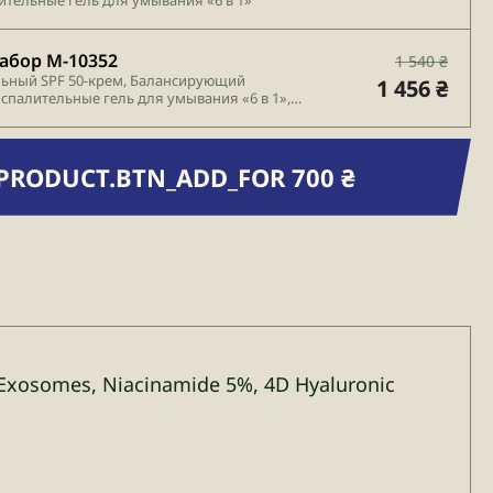
абор М-10352
1 540 ₴
ьный SPF 50-крем, Балансирующий
1 456 ₴
спалительные гель для умывания «6 в 1»,
ющий противовоспалительные мист «6 в 1»
:PRODUCT.BTN_ADD_FOR 700 ₴
Exosomes, Niacinamide 5%, 4D Hyaluronic