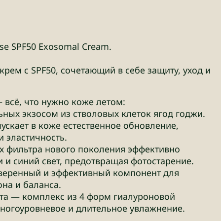
nse SPF50 Exosomal Cream.
рем с SPF50, сочетающий в себе защиту, уход и
всё, что нужно коже летом:
ьных экзосом из стволовых клеток ягод годжи.
ускает в коже естественное обновление,
и эластичность.
х фильтра нового поколения эффективно
 и синий свет, предотвращая фотостарение.
веренный и эффективный компонент для
она и баланса.
ота — комплекс из 4 форм гиалуроновой
ногоуровневое и длительное увлажнение.