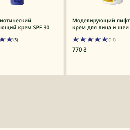
иотический
Моделирующий лифт
ющий крем SPF 30
крем для лица и шеи
(5)
(11)
770
₴