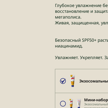
Глубокое увлажнение бе
восстановление и защит
мегаполиса.
Живая, защищенная, увл
Безопасный SPF50+ раст
ниацинамид.
Увлажняет. Укрепляет. 
Экзосомальный
Мини-набор
Экзосомальный
противовоспали