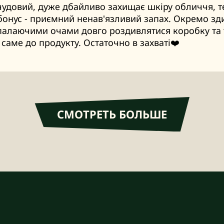
удовий, дуже дбайливо захищає шкіру обличчя, те
 бонус - приємний ненав'язливий запах. Окремо зд
палаючими очами довго роздивлятися коробку та 
саме до продукту. Остаточно в захваті❤️
СМОТРЕТЬ БОЛЬШЕ