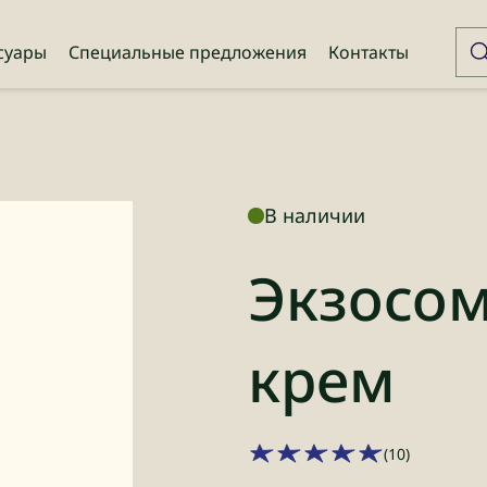
суары
Специальные предложения
Контакты
В наличии
Экзосом
крем
(10)