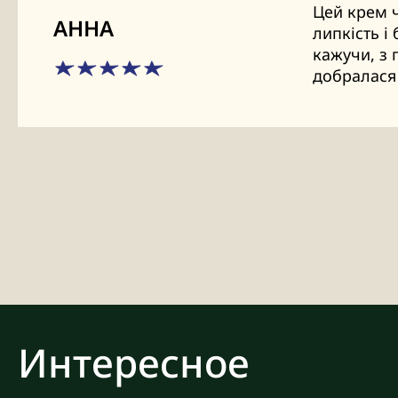
Цей крем ч
АННА
липкість і
кажучи, з 
добралася 
Интересное