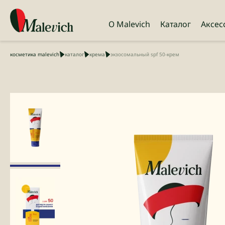
О Malevich
Каталог
Аксес
косметика malevich
каталог
крема
экзосомальный spf 50-крем