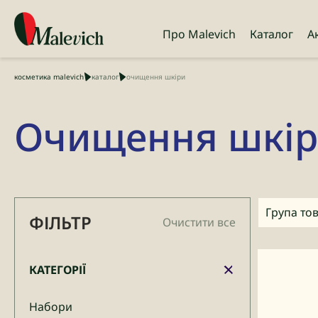
Про Malevich
Каталог
А
косметика malevich
каталог
очищення шкіри
Очищення шкі
Група тов
ФІЛЬТР
Очистити все
КАТЕГОРІЇ
Набори