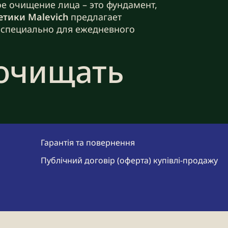
ое очищение лица – это фундамент,
етики Malevich
предлагает
 специально для ежедневного
 очищать
оевременно не удалять загрязнения,
ается барьерная функция,
Гарантія та повернення
вания – это не просто вопрос
ое очищение критически важно, и
Публічний договір (оферта) купівлі-продажу