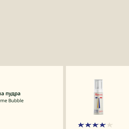
а пудра
yme Bubble