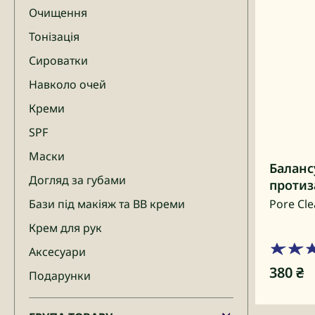
Очищення
Тонізація
Сироватки
Навколо очей
Креми
SPF
Маски
Баланс
Догляд за губами
протиз
вмиван
Бази під макіяж та BB креми
Pore Cle
Крем для рук
Аксесуари
380
₴
Подарунки