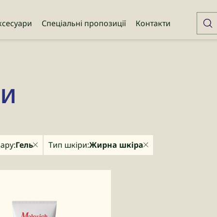
ксесуари
Спеціальні пропозиції
Контакти
ри
ару:
Гель
Тип шкіри:
Жирна шкіра