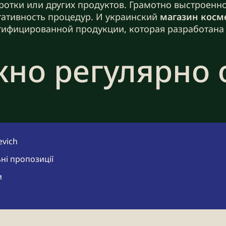
ротки или других продуктов. Грамотно выстроенн
тативность процедур. И украинский
магазин косм
ифицированной продукции, которая разработана
жно регулярно
ет восстановление и регенерацию дермы. Если св
аболизма накапливаются: поры забиваются, наруш
evich
тся процессы старения. Хорошие средства для умы
ение красоты, молодости и здоровья. Качественн
ні пропозиції
и
оорганизмов;
азование комедонов;
ти