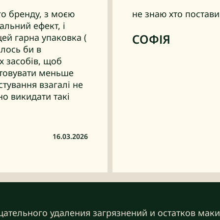
о бренду, з моєю
не знаю хто поставив
льний ефект, і
СОФІЯ
щей гарна упаковка (
ілось би в
 засобів, щоб
истовувати меньше
стування взагалі не
но викидати такі
16.03.2026
ательного удаления загрязнений и остатков маки