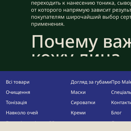
переходить к нанесению тоника, сыво
от которого напрямую зависит резуль
покупателям широчайший выбор серт
применения.
Почему ва
кожу лица
Умывание – процесс, который запуска
пыль и кожное сало, то продукты мет
Всі товари
Догляд за губами
Про Mal
активизируются воспаления и ускоряю
гигиены, а важнейший вклад в сохран
Очищення
Маски
Спеціаль
оно помогает предотвратить:
Тонізація
Сироватки
Контакт
распространение патогенных микр
Навколо очей
Креми
Блог
появление воспалений и акне, обр
Бази під макіяж та BB креми
Де купи
нарушение работы сальных желез.