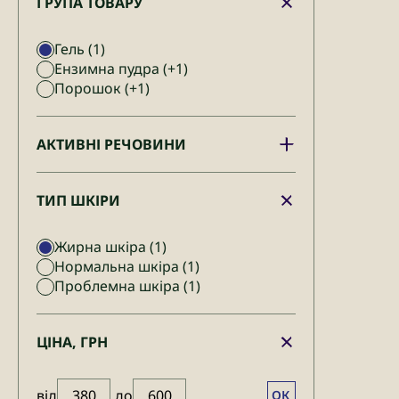
ГРУПА ТОВАРУ
Гель
(1)
Ензимна пудра
(+1)
Порошок
(+1)
АКТИВНІ РЕЧОВИНИ
ТИП ШКІРИ
Жирна шкіра
(1)
Нормальна шкіра
(1)
Проблемна шкіра
(1)
ЦІНА, ГРН
від
до
ОК