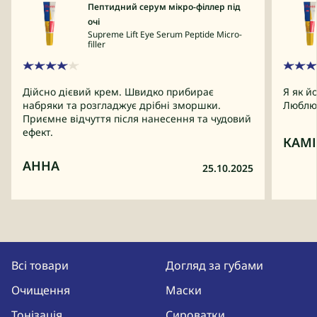
Пептидний серум мікро-філлер під
очі
Supreme Lift Eye Serum Peptide Micro-
filler
Дійсно дієвий крем. Швидко прибирає
Я як й
набряки та розгладжує дрібні зморшки.
Люблю 
Приємне відчуття після нанесення та чудовий
ефект.
КАМІ
АННА
25.10.2025
Всі товари
Догляд за губами
Очищення
Маски
Тонізація
Сироватки