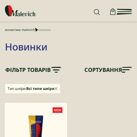
косметика malevich
новинки
Новинки
ФІЛЬТР ТОВАРІВ
СОРТУВАННЯ
Тип шкіри:
Всі типи шкіри
NEW