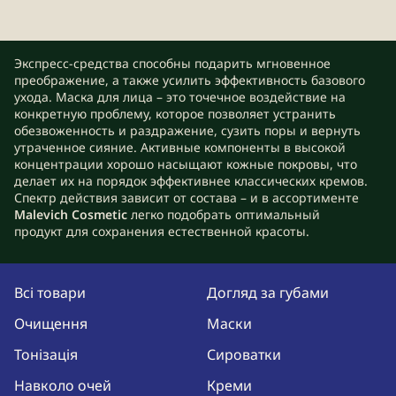
Экспресс-средства способны подарить мгновенное
преображение, а также усилить эффективность базового
ухода. Маска для лица – это точечное воздействие на
конкретную проблему, которое позволяет устранить
обезвоженность и раздражение, сузить поры и вернуть
утраченное сияние. Активные компоненты в высокой
концентрации хорошо насыщают кожные покровы, что
делает их на порядок эффективнее классических кремов.
Спектр действия зависит от состава – и в ассортименте
Malevich Cosmetic
легко подобрать оптимальный
продукт для сохранения естественной красоты.
Зачем нужны маски для лица
в уходе за кожей
Всі товари
Догляд за губами
Очищення
Маски
Это не замена базовому уходу, а отличное дополнение к
нему. С их помощью легко получить заметный результат
Тонізація
Сироватки
за одно применение, что дает возможность
преобразиться быстро и без усилий. Если использовать
Навколо очей
Креми
косметические маски для лица на регулярной основе,