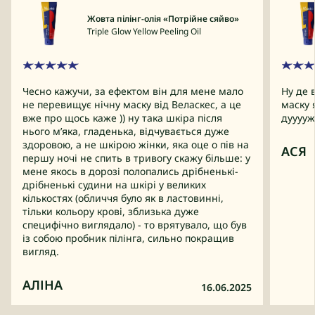
Жовта пілінг-олія «Потрійне сяйво»
Triple Glow Yellow Peeling Oil
Чесно кажучи, за ефектом він для мене мало
Ну де 
не перевищує нічну маску від Веласкес, а це
маску 
вже про щось каже )) ну така шкіра після
дууууж
нього мʼяка, гладенька, відчувається дуже
здоровою, а не шкірою жінки, яка оце о пів на
АСЯ
першу ночі не спить в тривогу скажу більше: у
мене якось в дорозі полопались дрібненькі-
дрібненькі судини на шкірі у великих
кількостях (обличчя було як в ластовинні,
тільки кольору крові, зблизька дуже
специфічно виглядало) - то врятувало, що був
із собою пробник пілінга, сильно покращив
вигляд.
АЛІНА
16.06.2025