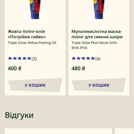
Жовта пілінг-олія
Мультикислотна маска-
«Потрійне сяйво»
пілінг для сяяння шкіри
Triple Glow Yellow Peeling Oil
Triple Glow Peel-Mask AHA-
BHA-PHA
(3)
(4)
400
₴
480
₴
У КОШИК
У КОШИК
Відгуки