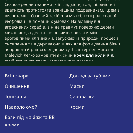
безпосередньо залежить її гладкість, тон, щільність і
здатність протистояти зовнішнім подразникам. Крем з
кислотами – базовий засіб для м'якої, контрольованої
ексфоліації в домашніх умовах. На відміну від
агресивних скрабів, він не травмує поверхню дерми
механічно, а делікатно розчиняє зв'язки між
зроговілими клітинами, запускаючи природні процеси
оновлення та відкриваючи шлях для формування більш
здорового й рівного епідермісу. І в інтернет-магазині
Malevich легко замовити якісний
крем для обличчя
,
який стане основою комплексного догляду,
спрямованого на підтримку здорового зовнішнього
вигляду та природного сяйва.
Всі товари
Догляд за губами
Які кислоти додають у крем
Очищення
Маски
для обличчя
Тонізація
Сироватки
Продукти в цій категорії відрізняються залежно від
Навколо очей
Креми
призначення, концентрації активних речовин, а також
типу кислот, кожна з яких вирішує певне завдання.
Бази під макіяж та BB
Підбір формули залежить від стану дерми, її чутливості
креми
та бажаного результату.