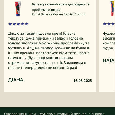
Балансувальний крем для жирної та
проблемної шкіри
Purist Balance Cream Barrier Control
Дякую за такий чудовий крем! Класна
Чудово
текстура, дуже приємний запах, і головне
висипі
чудово зволожує мою жирну, проблемачну та
компле
чутливу шкіру, не пересушуючи як це буває в
пудра, 
інших кремам. Варто також відмітити класне
пакування (була приємно здивована
НАТА
отримавши пакунок на пошті). Замовляла в
перше і тепер далеко не останній раз)
ДІАНА
16.08.2025
Оновлення шкіри – фундаментальний процес, від якого