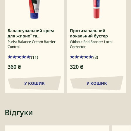
Балансувальний крем
Протизапальний
для жирної та
локальний бустер
проблемної шкіри
Purist Balance Cream Barrier
Without Red Booster Local
Control
Corrector
(11)
(8)
360
₴
320
₴
У КОШИК
У КОШИК
Відгуки