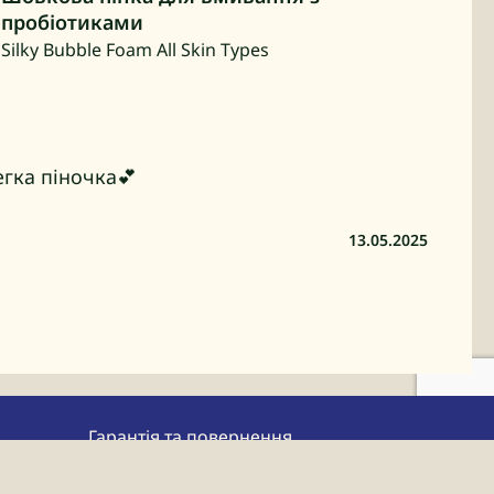
пробіотиками
Silky Bubble Foam All Skin Types
егка піночка💕
13.05.2025
Гарантія та повернення
Публічний договір (оферта) купівлі-продажу