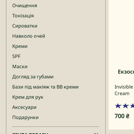
Очищення
Тонізація
Сироватки
Навколо очей
Креми
SPF
Маски
Екзос
Догляд за губами
Бази під макіяж та BB креми
Invisibl
Cream
Крем для рук
Аксесуари
700
₴
Подарунки