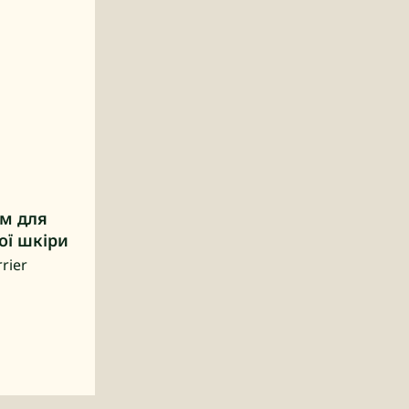
м для
ої шкіри
rier