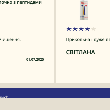
лочко з пептидами
очищення,
Прикольна і дуже л
СВІТЛАНА
01.07.2025
evich
ні пропозиції