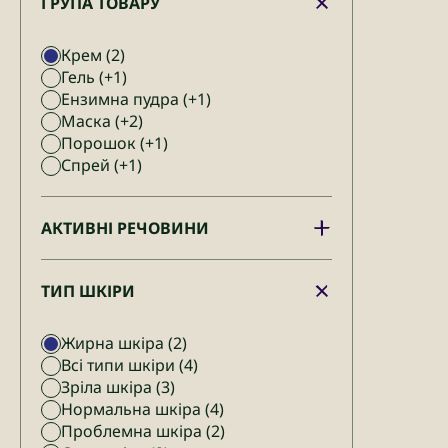
ГРУПА ТОВАРУ
Крем
(2)
Гель
(+1)
Ензимна пудра
(+1)
Маска
(+2)
Порошок
(+1)
Спрей
(+1)
АКТИВНІ РЕЧОВИНИ
ТИП ШКІРИ
Жирна шкіра
(2)
Всі типи шкіри
(4)
Зріла шкіра
(3)
Нормальна шкіра
(4)
Проблемна шкіра
(2)