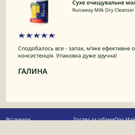
Сухе очищувальне мо
Runaway Milk Dry Cleanser
Сподобалось все - запах, мʼяке ефективне 
консистенція. Упаковка дуже зручна!
ГАЛИНА
Всі товари
Догляд за губами
Про Mal
Очищення
Маски
Спеціаль